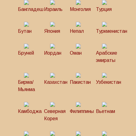
Бангладеш
Израиль
Монголия
Турция
Бутан
Япония
Непал
Туркменистан
Бруней
Иордан
Оман
Арабские
эмираты
Бирма/
Казахстан
Пакистан
Узбекистан
Мьянма
Камбоджа
Северная
Филиппины
Вьетнам
Корея