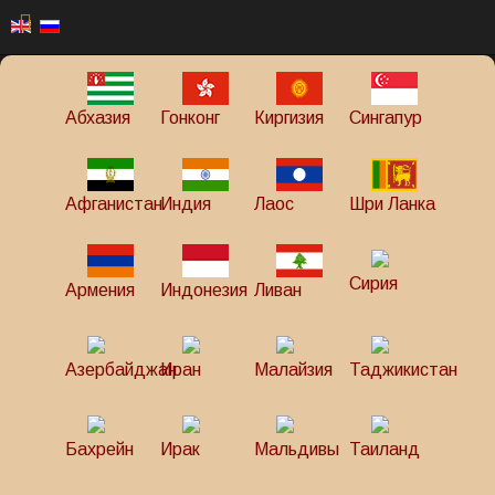
Абхазия
Гонконг
Киргизия
Сингапур
Афганистан
Индия
Лаос
Шри Ланка
Сирия
Армения
Индонезия
Ливан
Азербайджан
Иран
Малайзия
Таджикистан
Бахрейн
Ирак
Мальдивы
Таиланд